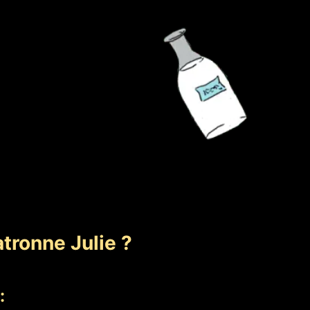
tronne Julie ?
: